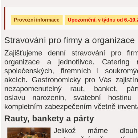
Provozní informace
Upozornění: v týdnu od 6.-10.7
Stravování pro firmy a organizace
Zajišťujeme denní stravování pro firm
organizace a jednotlivce. Catering 
společenských, firemních i soukromý
akcích. Gastronomicky pro Vás zajistí
nezapomenutelný raut, banket, párt
oslavu narozenin, svatební hostinu
kompletním zabezpečením včetně invent
Rauty, bankety a párty
Jelikož máme dlouh