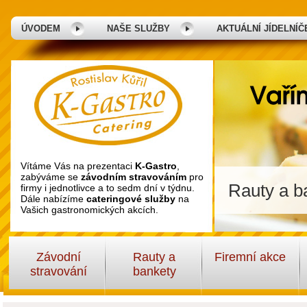
ÚVODEM
NAŠE SLUŽBY
AKTUÁLNÍ JÍDELNÍČ
Vítáme Vás na prezentaci
K-Gastro
,
zabýváme se
závodním stravováním
pro
Rauty a ba
firmy i jednotlivce a to sedm dní v týdnu.
Dále nabízíme
cateringové služby
na
Vašich gastronomických akcích.
Závodní
Rauty a
Firemní akce
stravování
bankety