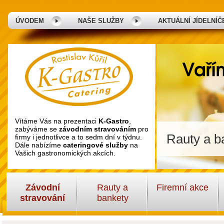
ÚVODEM
NAŠE SLUŽBY
AKTUÁLNÍ JÍDELNÍČ
Vítáme Vás na prezentaci
K-Gastro
,
zabýváme se
závodním stravováním
pro
Rauty a ba
firmy i jednotlivce a to sedm dní v týdnu.
Dále nabízíme
cateringové služby
na
Vašich gastronomických akcích.
Závodní
Rauty a
Firemní akce
stravování
bankety