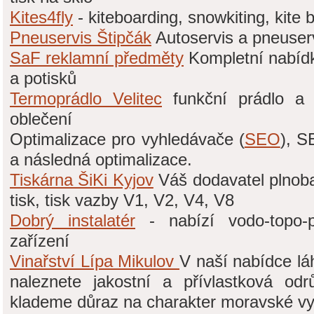
Kites4fly
- kiteboarding, snowkiting, kite b
Pneuservis Štipčák
Autoservis a pneuser
SaF reklamní předměty
Kompletní nabíd
a potisků
Termoprádlo Velitec
funkční prádlo a t
oblečení
Optimalizace pro vyhledávače (
SEO
), S
a následná optimalizace.
Tiskárna ŠiKi Kyjov
Váš dodavatel plnoba
tisk, tisk vazby V1, V2, V4, V8
Dobrý instalatér
- nabízí vodo-topo-p
zařízení
Vinařství Lípa Mikulov
V naší nabídce l
naleznete jakostní a přívlastková od
klademe důraz na charakter moravské vy