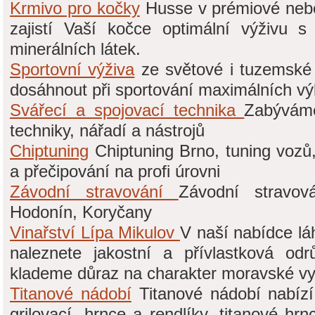
Krmivo pro kočky
Husse v prémiové nebo
zajistí Vaší kočce optimální výživu 
minerálních látek.
Sportovní výživa
ze světové i tuzemsk
dosáhnout při sportování maximálních v
Svářecí a spojovací technika
Zabýváme
techniky, nářadí a nástrojů
Chiptuning
Chiptuning Brno, tuning vozů,
a přečipování na profi úrovni
Závodní stravování
Závodní stravov
Hodonín, Koryčany
Vinařství Lípa Mikulov
V naší nabídce l
naleznete jakostní a přívlastková od
klademe důraz na charakter moravské vy
Titanové nádobí
Titanové nádobí nabízí
grilovací, hrnce a rendlíky, titanové hr