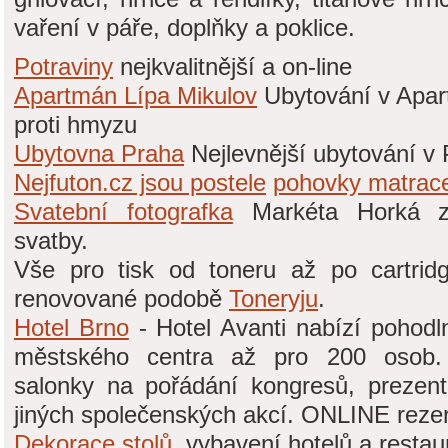
vaření v páře, doplňky a poklice.
Potraviny
nejkvalitnější a on-line
Apartmán Lípa Mikulov
Ubytování v Apar
proti hmyzu
Ubytovna Praha
Nejlevnější ubytování v
Nejfuton.cz jsou
postele
pohovky
matrace
Svatební fotografka
Markéta Horká za
svatby.
Vše pro tisk od toneru až po cartrid
renovované podobě
Toneryju
.
Hotel Brno
- Hotel Avanti nabízí pohodln
městského centra až pro 200 osob. 
salonky na pořádání kongresů, prezent
jiných společenských akcí. ONLINE reze
Dekorace stolů
, vybavení hotelů a restau