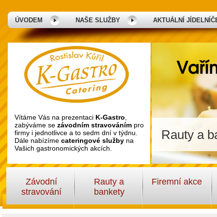
ÚVODEM
NAŠE SLUŽBY
AKTUÁLNÍ JÍDELNÍČ
Vítáme Vás na prezentaci
K-Gastro
,
zabýváme se
závodním stravováním
pro
Rauty a ba
firmy i jednotlivce a to sedm dní v týdnu.
Dále nabízíme
cateringové služby
na
Vašich gastronomických akcích.
Závodní
Rauty a
Firemní akce
stravování
bankety