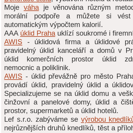
Moje
váha
je věnována různým metodá
morální podpoře a můžete si vést 
automatickým výpočtem kalorií.
AAA
úklid Praha
uklízí soukromé i firemní
AWIS
- úklidová firma a úklidové p
pravidelný úklid kanceláří a domů v P
úklid komerčních prostor úklid zdr
nemocnic a poliklinik.
AWIS
- úklid převážně pro město Prah
provádí úklid, pravidelný úklid a úklid
Specializujeme se na úklid domu a vešk
činžovní a panelové domy, úklid a čišt
prostor, supermarketů a úklid hotelů.
Lef s.r.o. zabýváme se
výrobou knedlík
nejrůznějších druhů knedlíků, těst a přílo