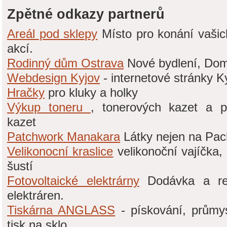
Zpětné odkazy partnerů
Areál pod sklepy
Místo pro konání vašic
akcí.
Rodinný dům Ostrava
Nové bydlení, Dom
Webdesign Kyjov
- internetové stránky K
Hračky
pro kluky a holky
Výkup toneru
, tonerových kazet a p
kazet
Patchwork Manakara
Látky nejen na Pa
Velikonocní kraslice
velikonoční vajíčka
šustí
Fotovoltaické elektrárny
Dodávka a real
elektráren.
Tiskárna ANGLASS
- pískování, průmys
tisk na sklo