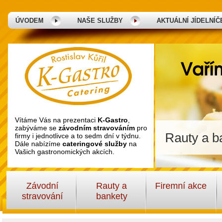
ÚVODEM
NAŠE SLUŽBY
AKTUÁLNÍ JÍDELNÍČ
Vítáme Vás na prezentaci
K-Gastro
,
zabýváme se
závodním stravováním
pro
Rauty a ba
firmy i jednotlivce a to sedm dní v týdnu.
Dále nabízíme
cateringové služby
na
Vašich gastronomických akcích.
Závodní
Rauty a
Firemní akce
stravování
bankety