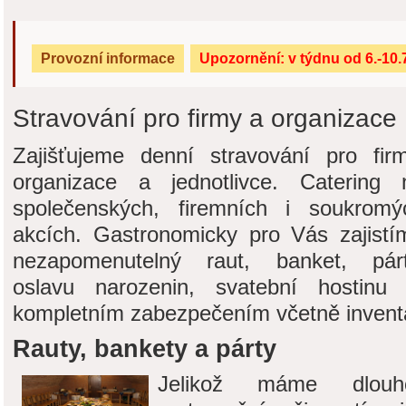
Provozní informace
Upozornění: v týdnu od 6.-10.7
Stravování pro firmy a organizace
Zajišťujeme denní stravování pro firm
organizace a jednotlivce. Catering 
společenských, firemních i soukromý
akcích. Gastronomicky pro Vás zajistí
nezapomenutelný raut, banket, párt
oslavu narozenin, svatební hostinu
kompletním zabezpečením včetně invent
Rauty, bankety a párty
Jelikož máme dlouh